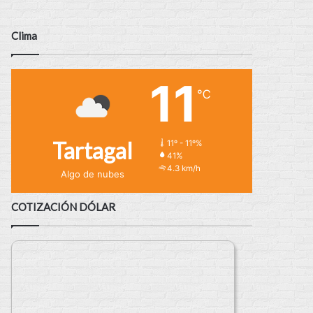
Clima
11
℃
Tartagal
11º - 11º%
41%
4.3 km/h
Algo de nubes
COTIZACIÓN DÓLAR