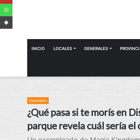
WhatsApp
App Android
INICIO
LOCALES
GENERALES
PROVINCI
Generales
¿Qué pasa si te morís en D
parque revela cuál sería e
Un exempleado de Magic Kingdom e