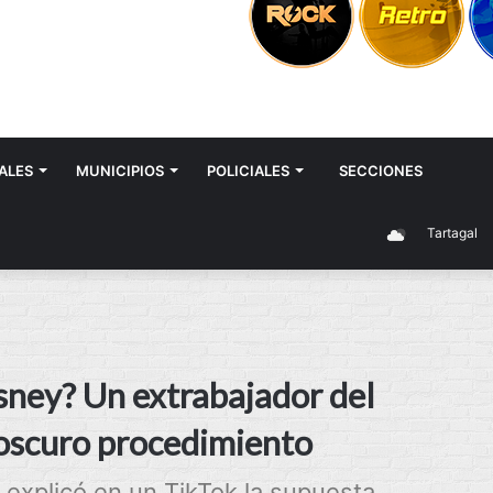
ALES
MUNICIPIOS
POLICIALES
SECCIONES
Tartagal
isney? Un extrabajador del
l oscuro procedimiento
xplicó en un TikTok la supuesta