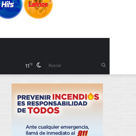
Cambiar
Buscar
℃
11
modo