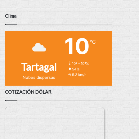
Clima
10
℃
Tartagal
10º - 10º%
54%
5.3 km/h
Nubes dispersas
COTIZACIÓN DÓLAR