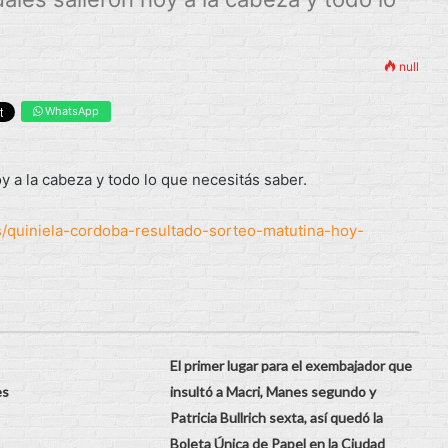
null
WhatsApp
 a la cabeza y todo lo que necesitás saber.
as/quiniela-cordoba-resultado-sorteo-matutina-hoy-
El primer lugar para el exembajador que
es
insultó a Macri, Manes segundo y
Patricia Bullrich sexta, así quedó la
Boleta Única de Papel en la Ciudad