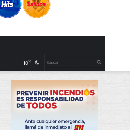
Cambiar
Buscar
℃
10
modo