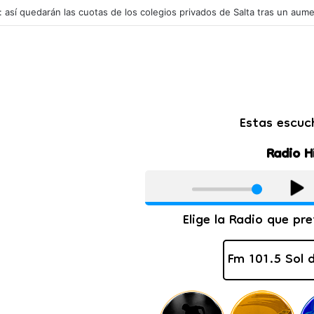
s potencia mundial en exportar carne de caballo: mueve millones de dól