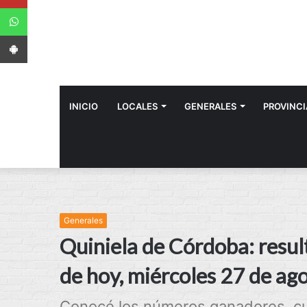
WhatsApp
App Android
INICIO
LOCALES
GENERALES
PROVINCI
Generales
Quiniela de Córdoba: resul
de hoy, miércoles 27 de ag
Conocé los números ganadores, cuá