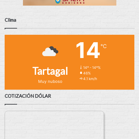
Clima
14
℃
Tartagal
14º - 14º%
46%
4.1 km/h
Muy nuboso
COTIZACIÓN DÓLAR