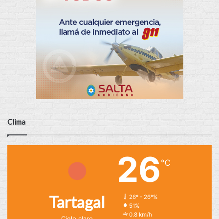
Clima
26
℃
Tartagal
26º - 26º%
51%
0.8 km/h
Cielo claro