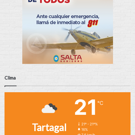
Clima
21
℃
Tartagal
21º - 21º%
16%
7.6 km/h