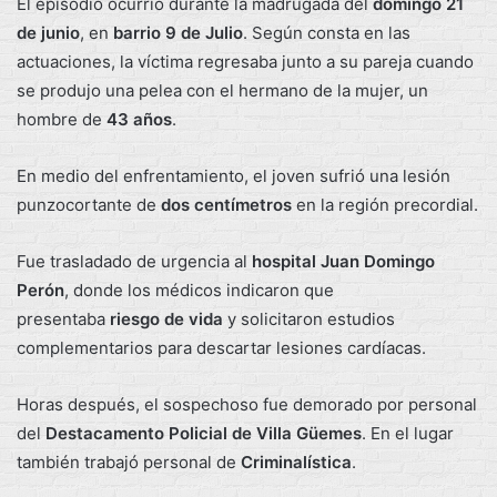
El episodio ocurrió durante la madrugada del
domingo 21
de junio
, en
barrio 9 de Julio
. Según consta en las
actuaciones, la víctima regresaba junto a su pareja cuando
se produjo una pelea con el hermano de la mujer, un
hombre de
43 años
.
En medio del enfrentamiento, el joven sufrió una lesión
punzocortante de
dos centímetros
en la región precordial.
Fue trasladado de urgencia al
hospital Juan Domingo
Perón
, donde los médicos indicaron que
presentaba
riesgo de vida
y solicitaron estudios
complementarios para descartar lesiones cardíacas.
Horas después, el sospechoso fue demorado por personal
del
Destacamento Policial de Villa Güemes
. En el lugar
también trabajó personal de
Criminalística
.