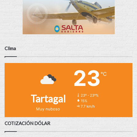
Clima
23
℃
Tartagal
23º - 23º%
15%
7.7 km/h
Muy nuboso
COTIZACIÓN DÓLAR