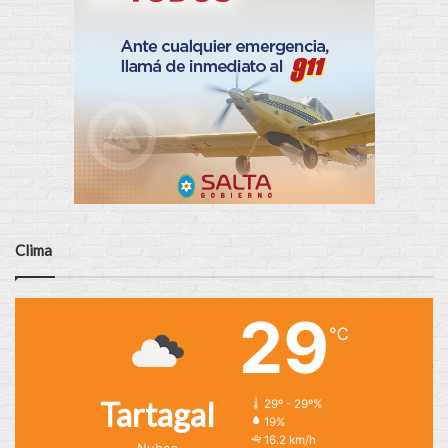
Clima
29
℃
Tartagal
29º - 29º%
19%
16.2 km/h
Nubes