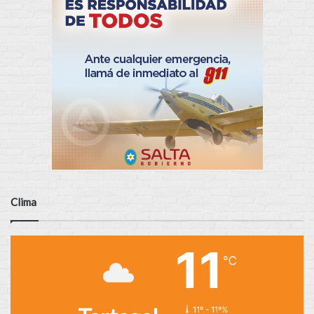
Clima
11
℃
11º - 11º%