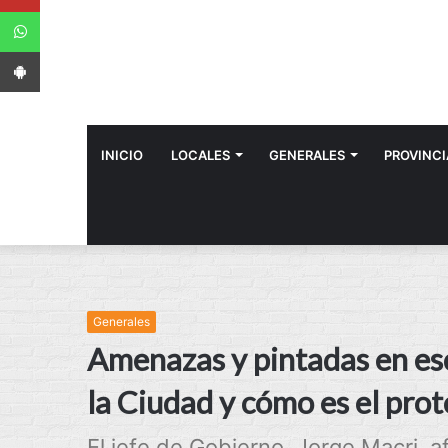
WhatsApp
App Android
INICIO
LOCALES
GENERALES
PROVINCI
Generales
Amenazas y pintadas en esc
la Ciudad y cómo es el prot
El jefe de Gobierno, Jorge Macri, 