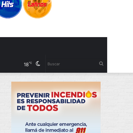
Cambiar
Buscar
℃
18
modo