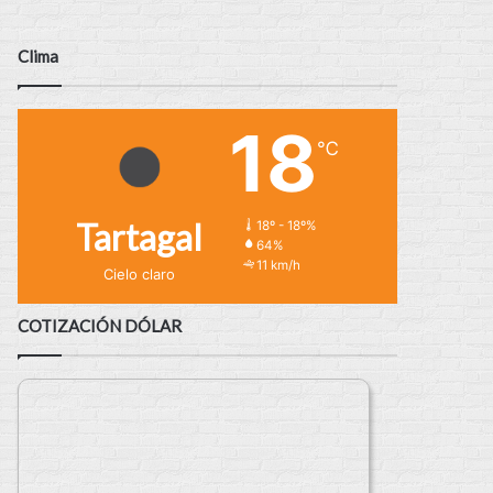
Clima
18
℃
Tartagal
18º - 18º%
64%
11 km/h
Cielo claro
COTIZACIÓN DÓLAR