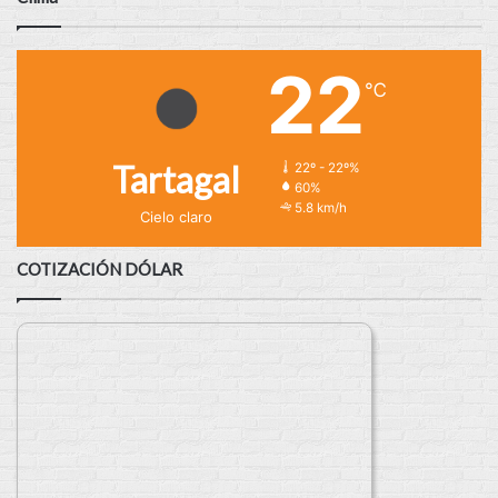
22
℃
Tartagal
22º - 22º%
60%
5.8 km/h
Cielo claro
COTIZACIÓN DÓLAR