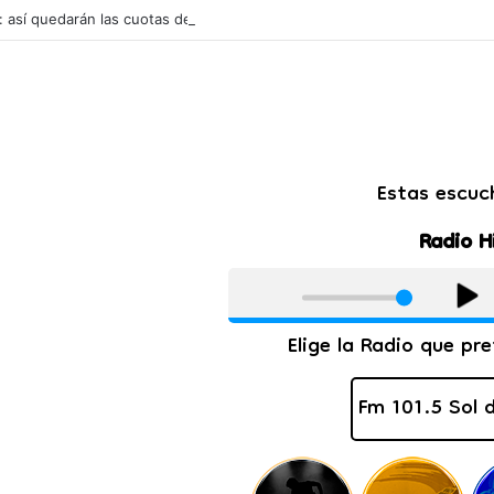
l: así quedarán las cuotas de los colegios privados de Salta tras un aum