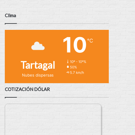
Clima
10
℃
Tartagal
10º - 10º%
50%
5.7 km/h
Nubes dispersas
COTIZACIÓN DÓLAR