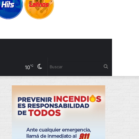
Cambiar
Buscar
℃
10
modo