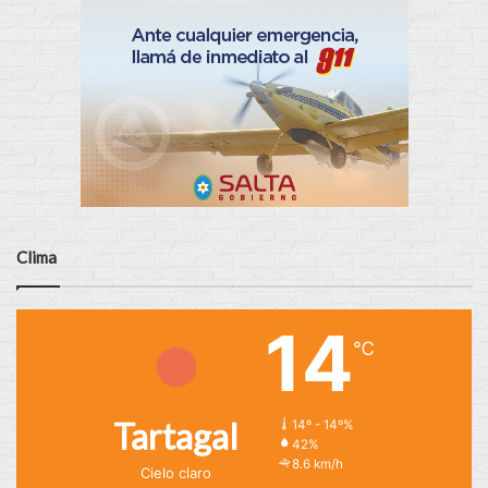
Clima
14
℃
Tartagal
14º - 14º%
42%
8.6 km/h
Cielo claro