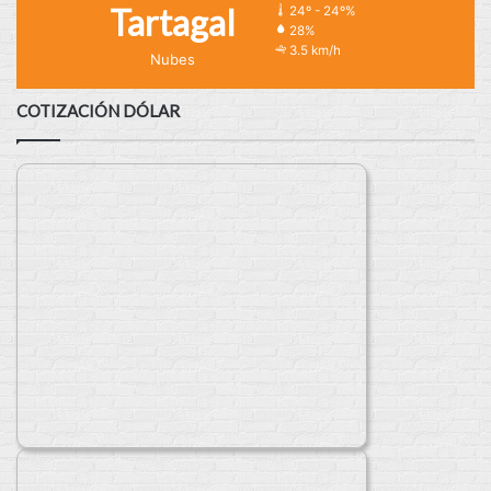
Tartagal
24º - 24º%
28%
3.5 km/h
Nubes
COTIZACIÓN DÓLAR