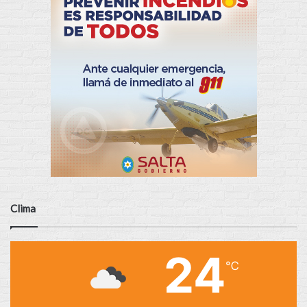
Clima
24
℃