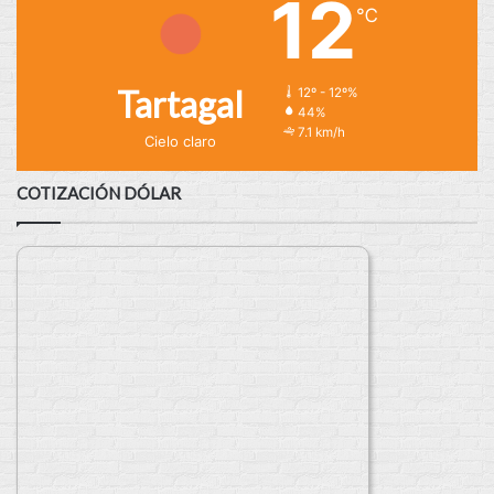
12
℃
Tartagal
12º - 12º%
44%
7.1 km/h
Cielo claro
COTIZACIÓN DÓLAR