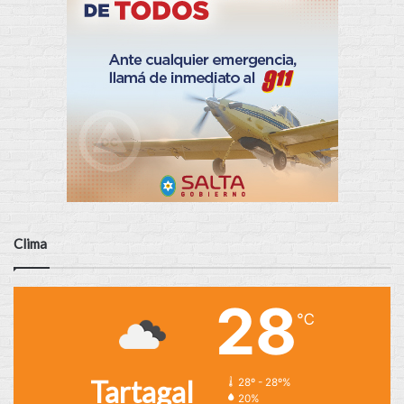
Clima
28
℃
Tartagal
28º - 28º%
20%