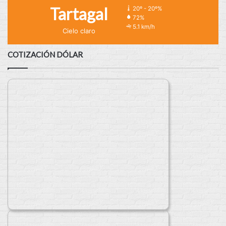
Tartagal
20º - 20º%
72%
5.1 km/h
Cielo claro
COTIZACIÓN DÓLAR