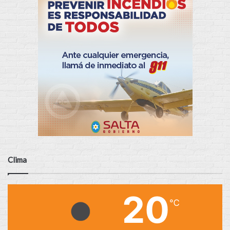
Clima
20
℃