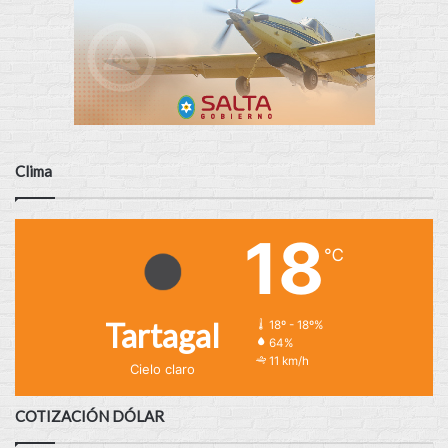
Clima
18
℃
Tartagal
18º - 18º%
64%
11 km/h
Cielo claro
COTIZACIÓN DÓLAR