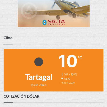
Clima
10
℃
Tartagal
10º - 10º%
45%
6.9 km/h
Cielo claro
COTIZACIÓN DÓLAR