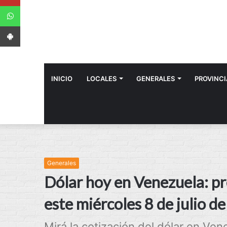
WhatsApp
App Android
INICIO
LOCALES
GENERALES
PROVINCI
Generales
Dólar hoy en Venezuela: pre
este miércoles 8 de julio d
Mirá la cotización del dólar en Ven