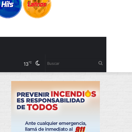
Cambiar
Buscar
℃
13
modo