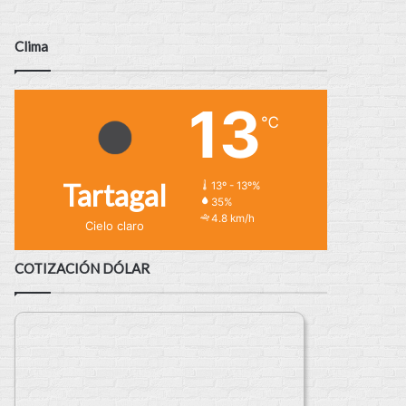
Clima
13
℃
Tartagal
13º - 13º%
35%
4.8 km/h
Cielo claro
COTIZACIÓN DÓLAR