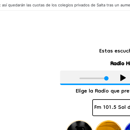
s potencia mundial en exportar carne de caballo: mueve millones de dól