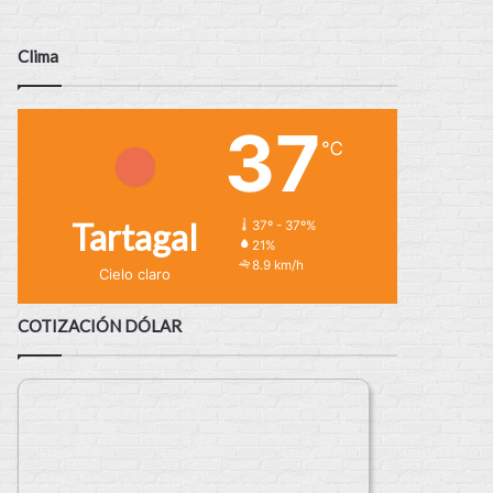
Clima
37
℃
Tartagal
37º - 37º%
21%
8.9 km/h
Cielo claro
COTIZACIÓN DÓLAR