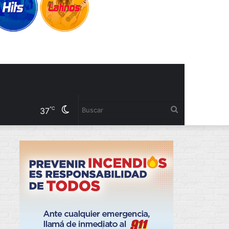
Cambiar
Buscar
℃
37
modo