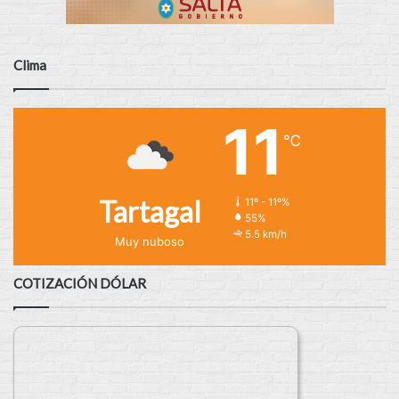
Clima
11
℃
Tartagal
11º - 11º%
55%
5.5 km/h
Muy nuboso
COTIZACIÓN DÓLAR