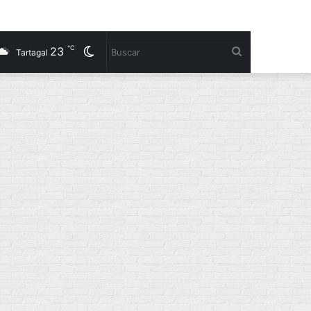
℃
23
Cambiar
Buscar
Tartagal
modo