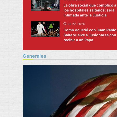
La obra social que complicó a
los hospitales salteños: será
intimada ante la Justicia
Jul 22, 2026
Como ocurrió con Juan Pablo I
Salta vuelve a ilusionarse con
recibir a un Papa
Generales