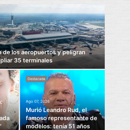
n de los aeropuertos y peligran
pliar 35 terminales
Destacada
:
Ago 07, 2026
Murió Leandro Rud, el
cada
famoso representante de
"
modelos: tenía 51 años