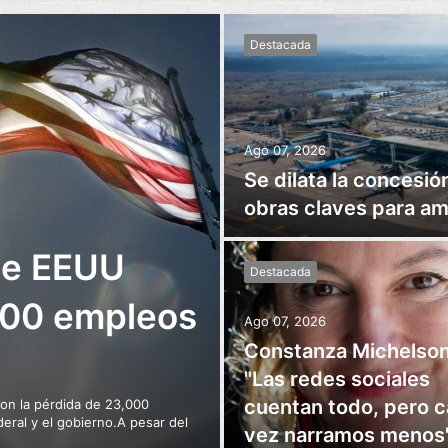
Destacada
Ago 07, 2026
Se dilata la concesió
obras claves para am
de EEUU
Destacada
000 empleos
Ago 07, 2026
Constanza Michelson
"Las redes sociales
cuentan todo, pero 
con la pérdida de 23,000
eral y el gobierno.A pesar del
vez narramos menos