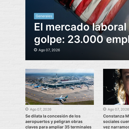
Generales
El mercado laboral
golpe: 23.000 empl
Ago 07, 2026
Ago 07, 2026
Ago 07, 202
Se dilata la concesión de los
Constanza Mi
aeropuertos y peligran obras
sociales cue
claves para ampliar 35 terminales
vez narramo