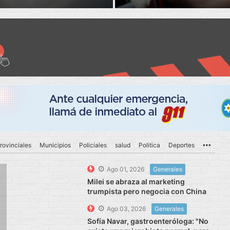
rovinciales
Municipios
Policiales
salud
Politica
Deportes
More
Ago 01, 2026
Generales
Milei se abraza al marketing
trumpista pero negocia con China
Ago 03, 2026
Generales
Sofía Navar, gastroenteróloga: "No