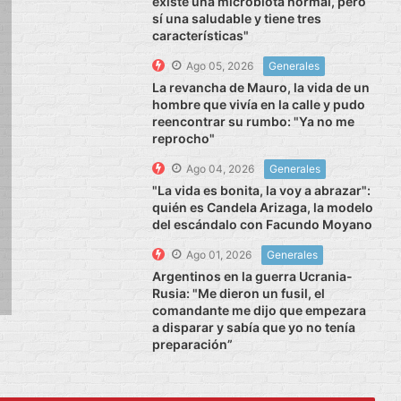
existe una microbiota normal, pero
sí una saludable y tiene tres
características"
Ago 05, 2026
Generales
La revancha de Mauro, la vida de un
hombre que vivía en la calle y pudo
reencontrar su rumbo: "Ya no me
reprocho"
Ago 04, 2026
Generales
"La vida es bonita, la voy a abrazar":
quién es Candela Arizaga, la modelo
del escándalo con Facundo Moyano
Ago 01, 2026
Generales
Argentinos en la guerra Ucrania-
Rusia: "Me dieron un fusil, el
comandante me dijo que empezara
a disparar y sabía que yo no tenía
preparación”