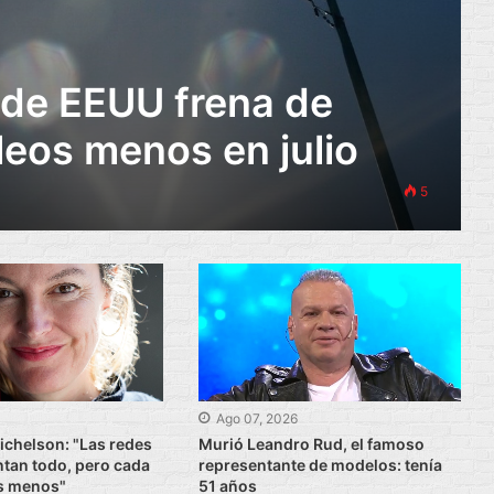
 de EEUU frena de
eos menos en julio
5
6
Ago 07, 2026
chelson: "Las redes
Murió Leandro Rud, el famoso
ntan todo, pero cada
representante de modelos: tenía
s menos"
51 años