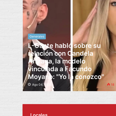
Generales
L-Gante habló sobre su
relación con Candela
Arizaga, la modelo
vinculada a Facundo
Moyano: "Yo la conozco"
Ago 04, 2026
18
Locales