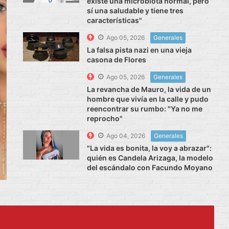
existe una microbiota normal, pero
sí una saludable y tiene tres
características"
Ago 05, 2026
Generales
La falsa pista nazi en una vieja
casona de Flores
Ago 05, 2026
Generales
La revancha de Mauro, la vida de un
hombre que vivía en la calle y pudo
reencontrar su rumbo: "Ya no me
reprocho"
Ago 04, 2026
Generales
"La vida es bonita, la voy a abrazar":
quién es Candela Arizaga, la modelo
del escándalo con Facundo Moyano