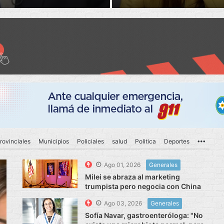
rovinciales
Municipios
Policiales
salud
Politica
Deportes
More
Ago 01, 2026
Generales
Milei se abraza al marketing
trumpista pero negocia con China
Ago 03, 2026
Generales
Sofía Navar, gastroenteróloga: "No