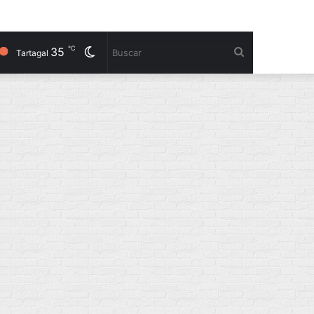
℃
35
Cambiar
Buscar
Tartagal
modo