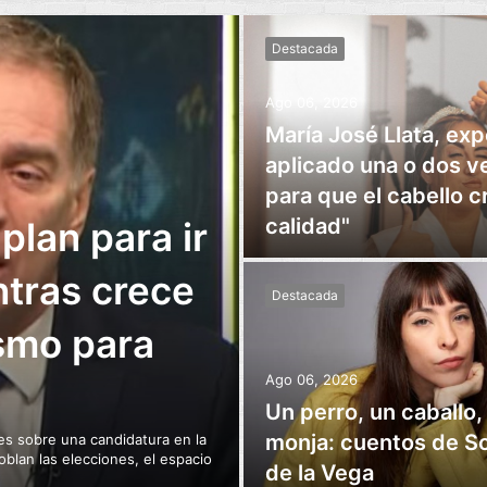
Destacada
Ago 06, 2026
María José Llata, exp
aplicado una o dos 
para que el cabello 
calidad"
 plan para ir
ntras crece
Destacada
ismo para
Ago 06, 2026
Un perro, un caballo,
monja: cuentos de So
es sobre una candidatura en la
blan las elecciones, el espacio
de la Vega