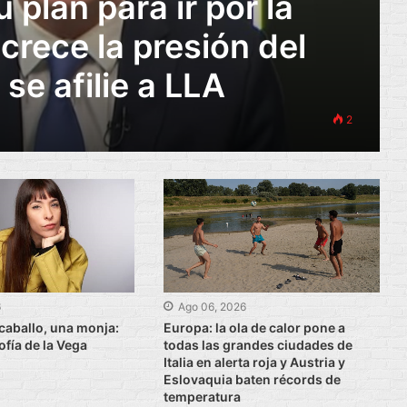
u plan para ir por la
crece la presión del
se afilie a LLA
2
6
Ago 06, 2026
caballo, una monja:
Europa: la ola de calor pone a
fía de la Vega
todas las grandes ciudades de
Italia en alerta roja y Austria y
Eslovaquia baten récords de
temperatura