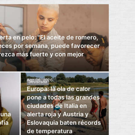
erta en pelo: "El aceite de romero,
veces por semana, puede favorecer
crezca más fuerte y con mejor
Ago 06, 2026
Destacada
Europa: la ola de calor
pone a todas las grandes
ciudades de Italia en
 una
alerta roja y Austria y
fía
Eslovaquia baten récords
de temperatura