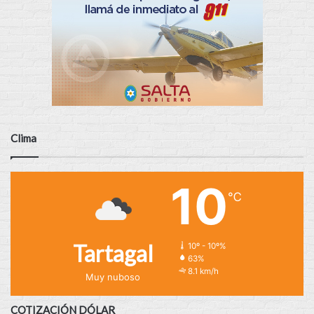
Clima
10
℃
Tartagal
10º - 10º%
63%
8.1 km/h
Muy nuboso
COTIZACIÓN DÓLAR