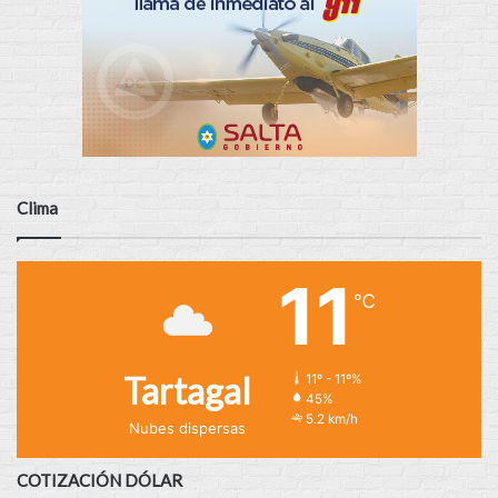
Clima
11
℃
Tartagal
11º - 11º%
45%
5.2 km/h
Nubes dispersas
COTIZACIÓN DÓLAR