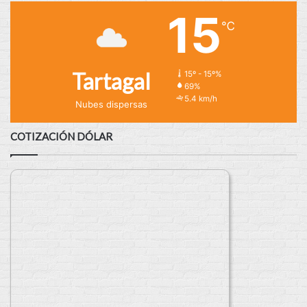
15
℃
Tartagal
15º - 15º%
69%
5.4 km/h
Nubes dispersas
COTIZACIÓN DÓLAR