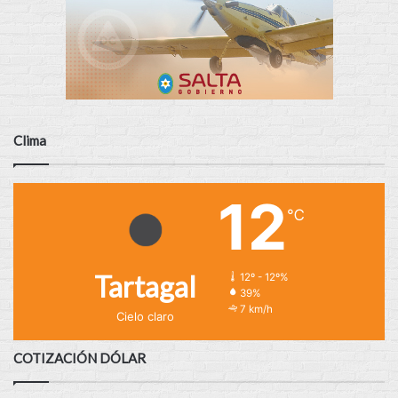
Clima
12
℃
Tartagal
12º - 12º%
39%
7 km/h
Cielo claro
COTIZACIÓN DÓLAR