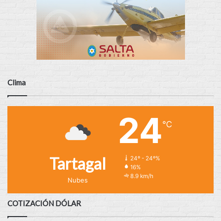
Clima
24
℃
Tartagal
24º - 24º%
16%
8.9 km/h
Nubes
COTIZACIÓN DÓLAR