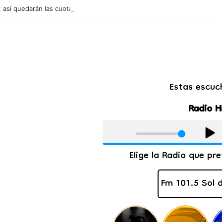
l: así quedarán las cuotas de los colegios privados de Salta tras un aum