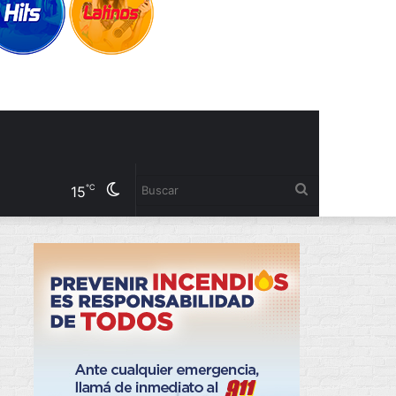
Cambiar
Buscar
℃
15
modo