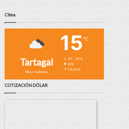
Clima
15
℃
Tartagal
15º - 15º%
30%
7.8 km/h
Muy nuboso
COTIZACIÓN DÓLAR