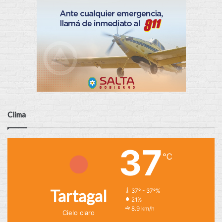
Clima
37
℃
Tartagal
37º - 37º%
21%
8.9 km/h
Cielo claro