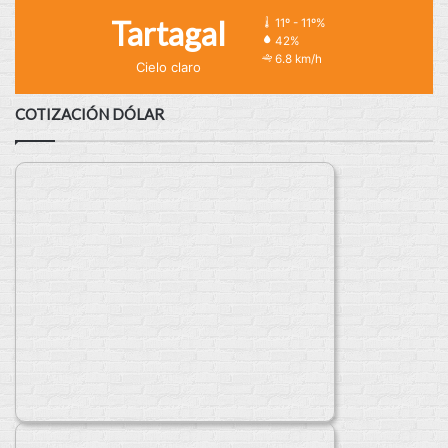
Tartagal
11º - 11º%
42%
6.8 km/h
Cielo claro
COTIZACIÓN DÓLAR