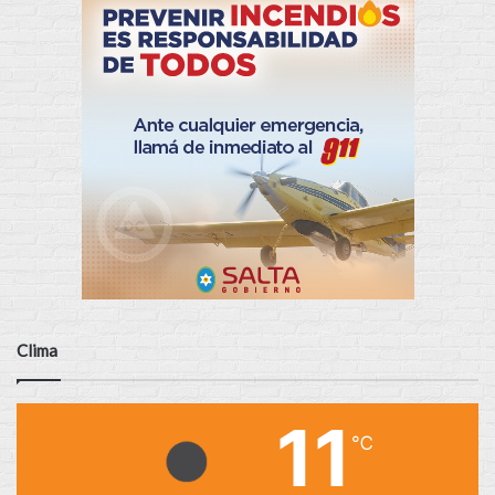
Clima
11
℃