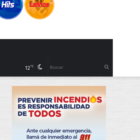
Cambiar
Buscar
℃
12
modo