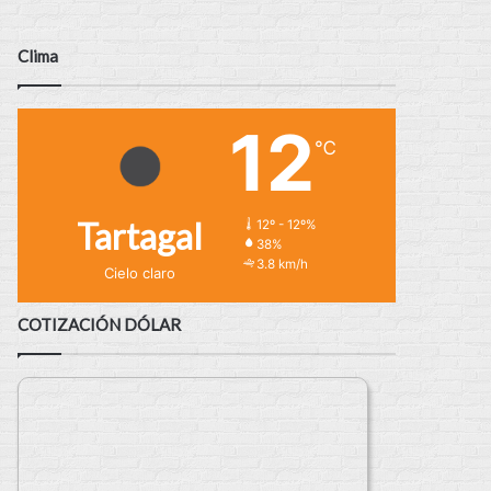
Clima
12
℃
Tartagal
12º - 12º%
38%
3.8 km/h
Cielo claro
COTIZACIÓN DÓLAR