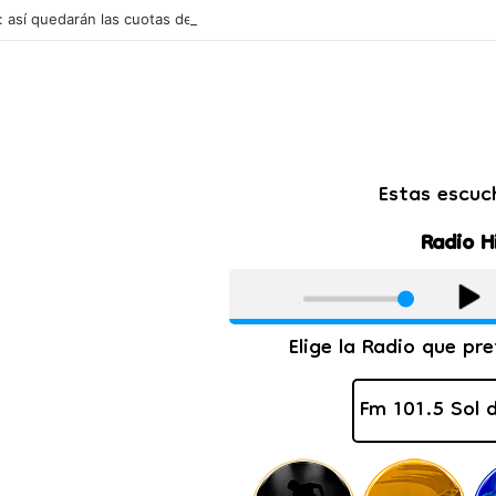
l: así quedarán las cuotas de los colegios privados de Salta tras un aum