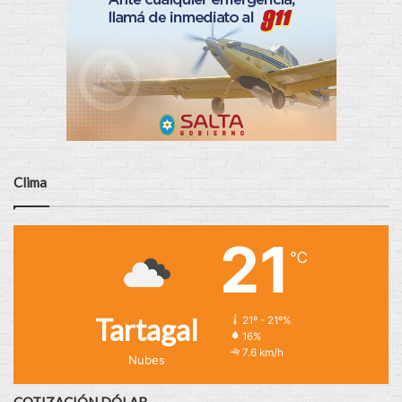
Clima
21
℃
Tartagal
21º - 21º%
16%
7.6 km/h
Nubes