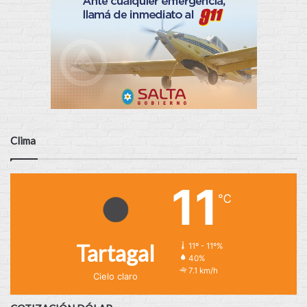
Clima
11
℃
Tartagal
11º - 11º%
40%
7.1 km/h
Cielo claro