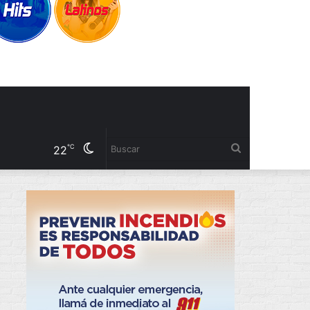
Cambiar
Buscar
℃
22
modo