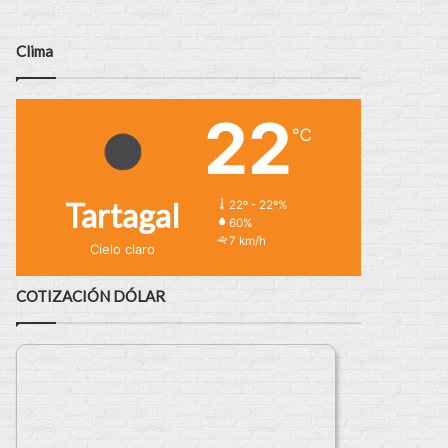
Clima
22
℃
Tartagal
22º - 22º%
60%
7 km/h
Cielo claro
COTIZACIÓN DÓLAR