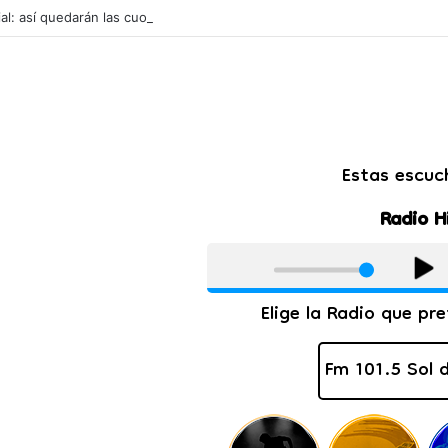
ial: así quedarán las cuotas de los colegios privados de Salta tras un a