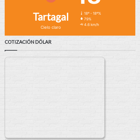
Tartagal
18º - 18º%
79%
4.6 km/h
Cielo claro
COTIZACIÓN DÓLAR