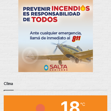
Clima
18
℃