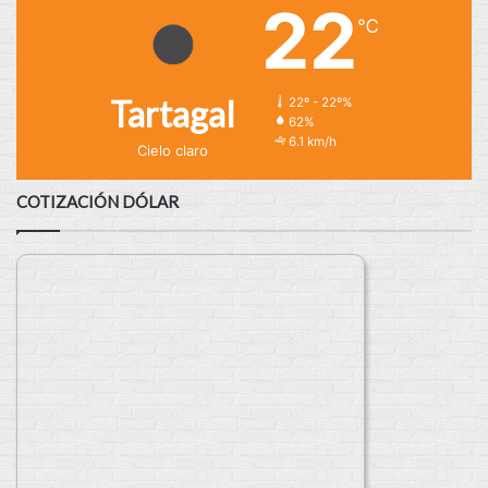
22
℃
Tartagal
22º - 22º%
62%
6.1 km/h
Cielo claro
COTIZACIÓN DÓLAR