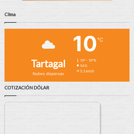
Clima
10
℃
Tartagal
10º - 10º%
54%
5.3 km/h
Nubes dispersas
COTIZACIÓN DÓLAR