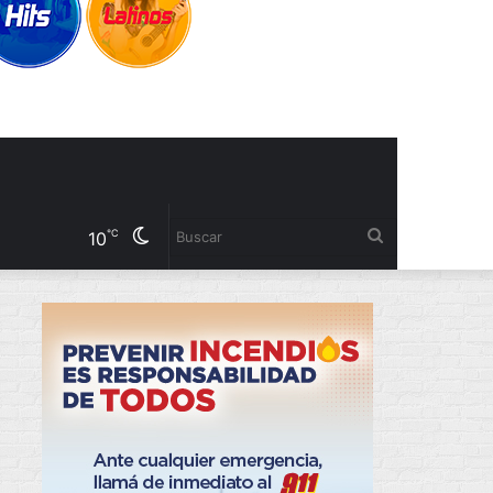
Cambiar
Buscar
℃
10
modo