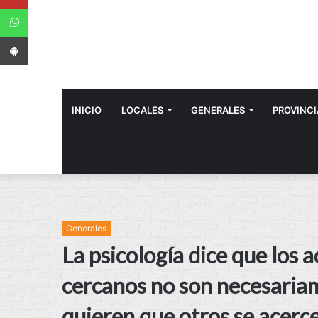
WhatsApp
App Android
INICIO
LOCALES
GENERALES
PROVINCI
Generales
La psicología dice que los 
cercanos no son necesariam
quieren que otros se acer