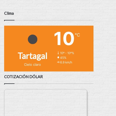
Clima
10
℃
Tartagal
10º - 10º%
45%
6.9 km/h
Cielo claro
COTIZACIÓN DÓLAR