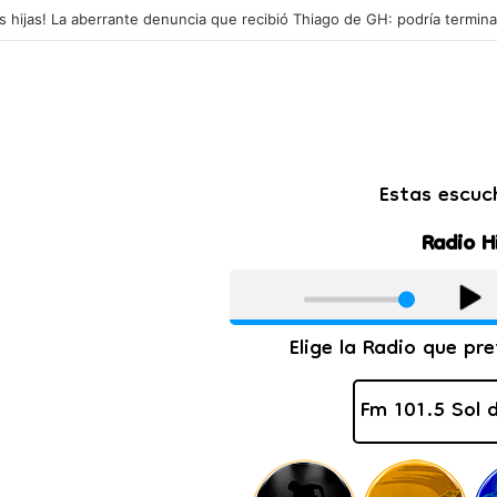
 el foco en los jóvenes del interior: "Que puedan quedarse en su tierra