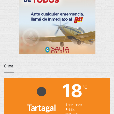
Clima
18
℃
Tartagal
18º - 18º%
64%