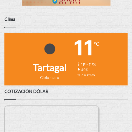
Clima
11
℃
Tartagal
11º - 11º%
40%
7.4 km/h
Cielo claro
COTIZACIÓN DÓLAR