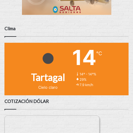
Clima
14
℃
Tartagal
14º - 14º%
29%
7.9 km/h
Cielo claro
COTIZACIÓN DÓLAR