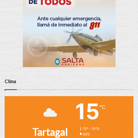
Clima
15
℃
Tartagal
15º - 15º%
69%