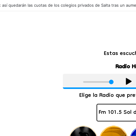
s potencia mundial en exportar carne de caballo: mueve millones de dól