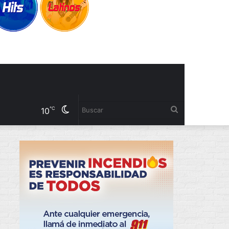
Cambiar
Buscar
℃
10
modo