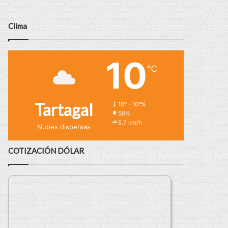
Clima
10
℃
Tartagal
10º - 10º%
50%
5.7 km/h
Nubes dispersas
COTIZACIÓN DÓLAR