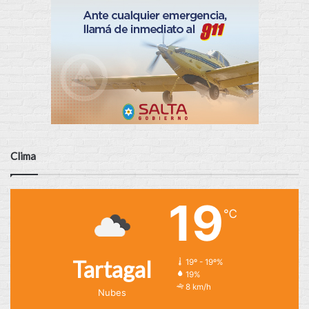
Clima
19
℃
Tartagal
19º - 19º%
19%
8 km/h
Nubes