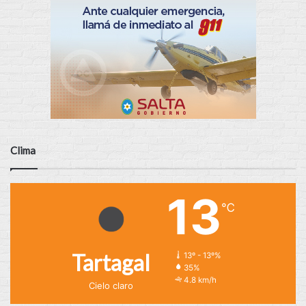
Clima
13
℃
Tartagal
13º - 13º%
35%
4.8 km/h
Cielo claro