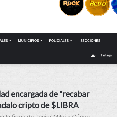
ALES
MUNICIPIOS
POLICIALES
SECCIONES
Tartagal
idad encargada de "recabar
ndalo cripto de $LIBRA
a la firma de Javier Milei y Cúneo