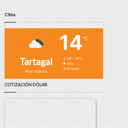
Clima
14
℃
Tartagal
14º - 14º%
46%
4.1 km/h
Muy nuboso
COTIZACIÓN DÓLAR