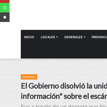
WhatsApp
App Android
INICIO
LOCALES
GENERALES
PROVINCI
Generales
El Gobierno disolvió la un
información" sobre el escá
Fue a través de un decreto que llev