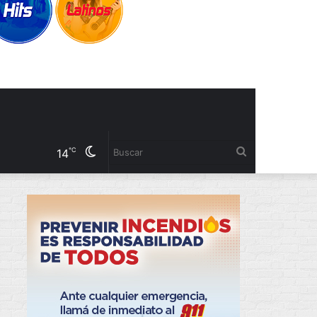
Cambiar
Buscar
℃
14
modo