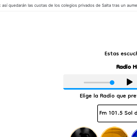
s potencia mundial en exportar carne de caballo: mueve millones de dól