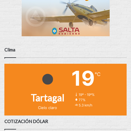
Clima
19
℃
Tartagal
19º - 19º%
77%
5.3 km/h
Cielo claro
COTIZACIÓN DÓLAR