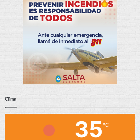
Clima
35
℃