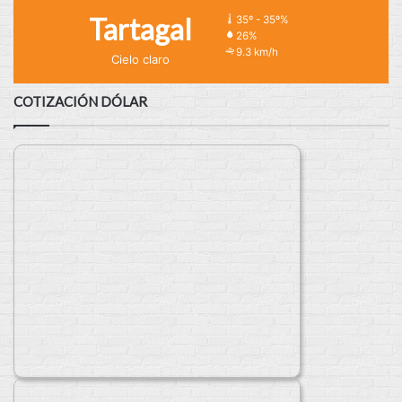
Tartagal
35º - 35º%
26%
9.3 km/h
Cielo claro
COTIZACIÓN DÓLAR