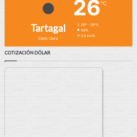
26
℃
Tartagal
26º - 26º%
49%
3.8 km/h
Cielo claro
COTIZACIÓN DÓLAR